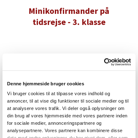
Minikonfirmander på
tidsrejse - 3. klasse
Har du lyst til at komme med på en tidsrejse tilbage
til dengang Jesus levede?
Finde ud af, hvorfor præsten siger, som hun gør?
Denne hjemmeside bruger cookies
Vi bruger cookies til at tilpasse vores indhold og
Se organisten spille med fødder og hænder?
annoncer, til at vise dig funktioner til sociale medier og til
at analysere vores trafik. Vi deler også oplysninger om
Have det sjovt med andre på din alder?
din brug af vores hjemmeside med vores partnere inden
for sociale medier, annonceringspartnere og
Finde ud af, hvad DU kan bruge historierne i biblen til?
analysepartnere. Vores partnere kan kombinere disse
data med andre oplysninger, du har givet dem, eller som